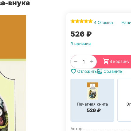
ва-внука
4 Отзыва
Напи
‍526‍
₽
В наличии
+
−
В корзину
Отложить
Сравнить
Печатная книга
Эл
‍526‍
₽
Автор