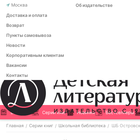
Москва
Об издательстве
Доставка и оплата
Возврат
Пункты самовывоза
Новости
Корпоративным клиентам
Вакансии
Контакты
Все книги
Серии книг
Новинки
Бестселлеры
Главная
Серии книг
Школьная библиотека
ШБ Островск
/
/
/