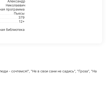
Александр
Николаевич
ная программа
Пьесы
379
12+
ая библиотека
ди - сочтемся!", "Не в свои сани не садись", "Гроза", "На