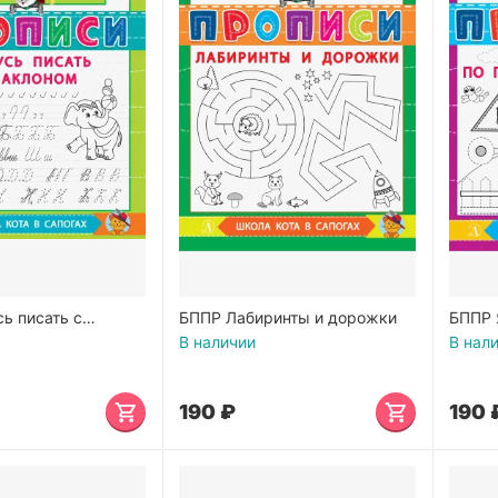
ь писать с
БППР Лабиринты и дорожки
БППР 
линия
В наличии
В нал
‍190‍
₽
‍190‍