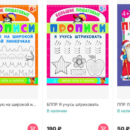
ую на широкой и
БППР Я учусь штриховать
ППР Л
ечках
В наличии
В нал
‍190‍
₽
‍50‍
₽