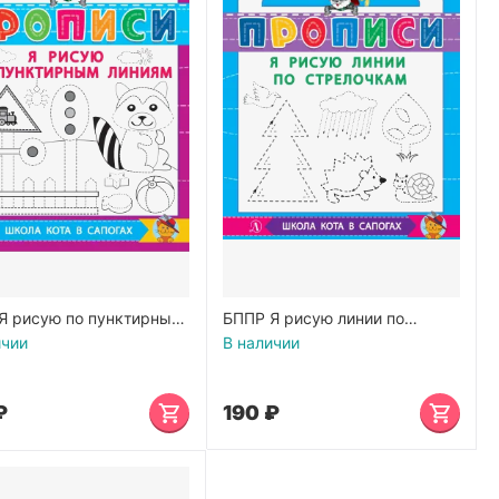
Я рисую по пунктирным
БППР Я рисую линии по
м
стрелочкам
ичии
В наличии
₽
‍190‍
₽