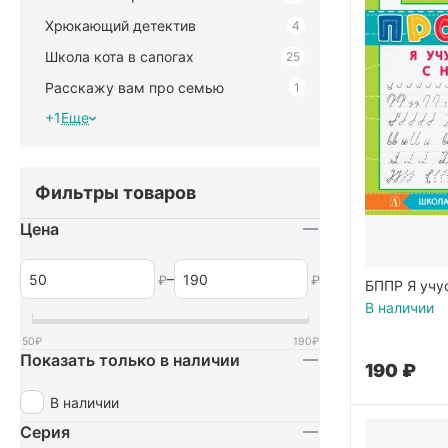
Хрюкающий детектив
4
Школа кота в сапогах
25
Расскажу вам про семью
1
+1
Еще
Фильтры товаров
Цена
–
₽
₽
БППР Я учус
наклоном
В наличии
50
₽
190
₽
Показать только в наличии
‍190‍
₽
В наличии
Серия