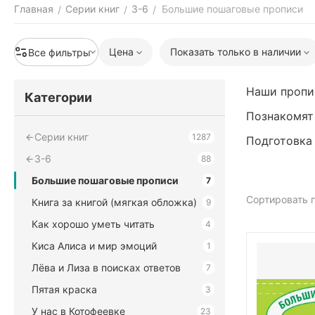
Главная
Серии книг
3-6
Большие пошаговые прописи
/
/
/
Цена
Показать только в наличии
Все фильтры
Наши пропи
Категории
Познакомят 
Серии книг
1287
Подготовка
3-6
88
Большие пошаговые прописи
7
Сортировать п
Книга за книгой (мягкая обложка)
9
Как хорошо уметь читать
4
Киса Алиса и мир эмоций
1
Лёва и Лиза в поисках ответов
7
Пятая краска
3
У нас в Котофеевке
23