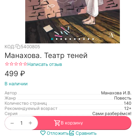
КОД:
5400805
Манахова. Театр теней
Написать отзыв
‍499‍
₽
В наличии
Автор
Манахова И.В.
Жанр
Повесть
Количество страниц
140
Рекомендуемый возраст
12+
Серия
Сами разберёмся!
+
−
В корзину
Отложить
Сравнить