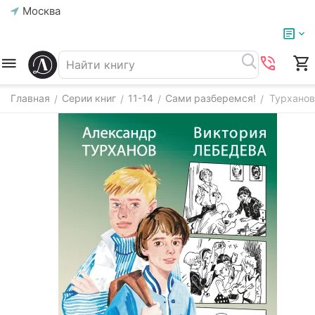
Москва
Главная
Серии книг
11-14
Сами разберемся!
Турханов
/
/
/
/