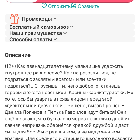
Отложить
Сравнить
Промокоды
Бесплатный самовывоз
Наши преимущества
Способы оплаты
Описание
(12+) Как двенадцатилетнему мальчишке удержать
внутреннее равновесие? Как не разозлиться, не
подраться с заклятым врагом? Или всё-таки
подраться?.. Струсишь – и, чего доброго, станешь
героем сюжета новенькой, Карины-карикатуристки. Не
хотелось бы ударить в грязь лицом перед этой
удивительной девчонкой… Решено, вызов брошен –
Данила Логинов и Петька Гаврилов идут биться! Они
ещё не знают, что буквально через несколько дней их
давняя неприязнь обернётся крепкой дружбой и даст
силы для борьбы с реальными, а не надуманными
врагами. Для среднего и старшего школьного возраста.