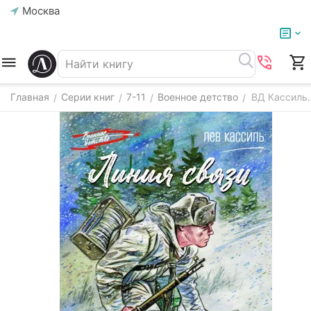
Москва
Главная
Серии книг
7-11
Военное детство
ВД Кассиль.
/
/
/
/