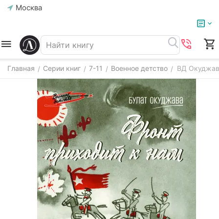
Москва
Главная
Серии книг
7-11
Военное детство
ВД Окуджава
/
/
/
/