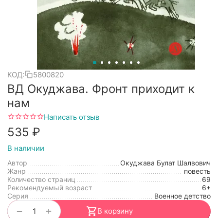
КОД:
5800820
ВД Окуджава. Фронт приходит к
нам
Написать отзыв
‍535‍
₽
В наличии
Автор
Окуджава Булат Шалвович
Жанр
повесть
Количество страниц
69
Рекомендуемый возраст
6+
Серия
Военное детство
+
−
В корзину