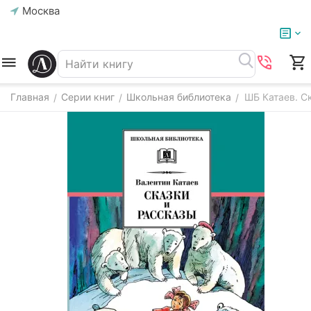
Москва
Главная
Серии книг
Школьная библиотека
ШБ Катаев. С
/
/
/