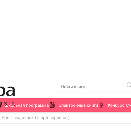
Школьная программа
Электронные книги
Конкурс М
. Ная - выдрёнок (тверд переплет)