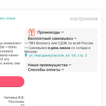
ать отзыв
КОД:
5400508
Промокоды
Бесплатный самовывоз
ца-анималист
— ПВЗ Boxberry или СДЭК по всей России
908—1994).
— Самовывоз
в день заказа
со склада в
 сказала
Москве:
ывала каких-
ул. Новодмитровская, вл. 5А, стр. 5
 И это
сю жизнь она
Наши преимущества
Способы оплаты
Чаплина В.В.
Рассказы
32