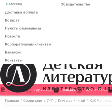
Москва
Об издательстве
Доставка и оплата
Возврат
Пункты самовывоза
Новости
Корпоративным клиентам
Вакансии
Контакты
Все книги
Серии книг
Новинки
Бестселлеры
Главная
Серии книг
7-11
Книга за книгой
КзК Чаплина
/
/
/
/