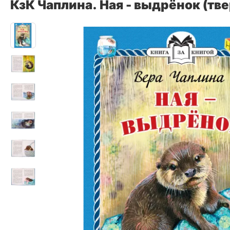
КзК Чаплина. Ная - выдрёнок (тв