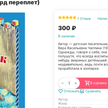
ерд переплет)
1 Отзыв
Напис
‍300‍
₽
В наличии
Автор — детская писательни
Вера Васильевна Чаплина (1
Однажды, говоря о себе, она
полушутя, что всегда воспит
нибудь звериных детёнышей.
неудивительно, ведь почти в
проработала в зоопарке.
+
−
В корзину
Отложить
Сравнить
Автор
Жанр
Количество страниц