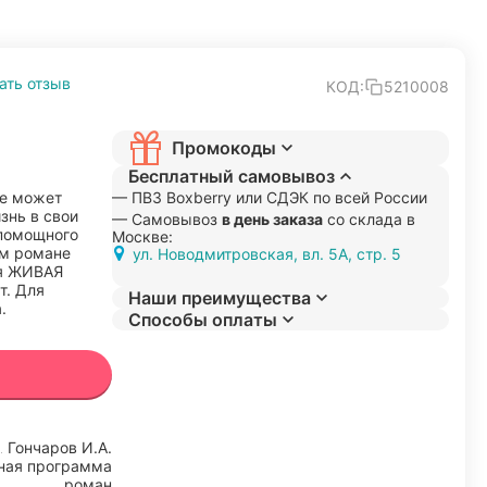
ать отзыв
КОД:
5210008
Промокоды
Бесплатный самовывоз
не может
— ПВЗ Boxberry или СДЭК по всей России
изнь в свои
— Самовывоз
в день заказа
со склада в
спомощного
Москве:
ом романе
ул. Новодмитровская, вл. 5А, стр. 5
ия ЖИВАЯ
т. Для
Наши преимущества
.
Способы оплаты
Гончаров И.А.
ная программа
роман