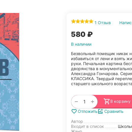
1 Отзыв
Напис
‍580‍
₽
В наличии
Безвольный помещик никак 
избавиться от лени и взять ж
руки. Печальная картина бе
дворянства в монументальн
Александра Гончарова. Сер
КЛАССИКА. Твердый перепле
старшего школьного возраста
+
−
В корзину
Отложить
Сравнить
Автор
Входит в список
Школь
Жанр