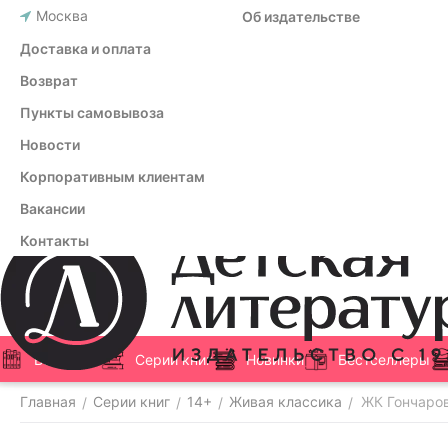
Москва
Об издательстве
Доставка и оплата
Возврат
Пункты самовывоза
Новости
Корпоративным клиентам
Вакансии
Контакты
Все книги
Серии книг
Новинки
Бестселлеры
Главная
Серии книг
14+
Живая классика
ЖК Гончаро
/
/
/
/