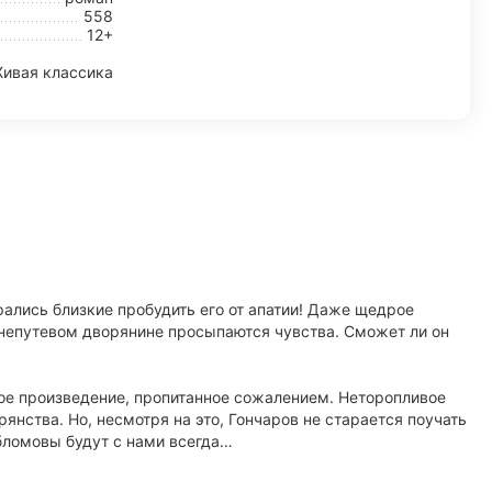
558
12+
ивая классика
арались близкие пробудить его от апатии! Даже щедрое
в непутевом дворянине просыпаются чувства. Сможет ли он
ое произведение, пропитанное сожалением. Неторопливое
нства. Но, несмотря на это, Гончаров не старается поучать
Обломовы будут с нами всегда…