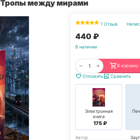
2. Тропы между мирами
1 Отзыв
Напис
‍440‍
₽
В наличии
+
−
В корзину
Отложить
Сравнить
Электронная
Печ
книга
‍175‍
₽
Автор
Зау