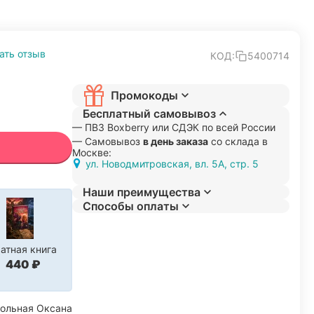
ать отзыв
КОД:
5400714
Промокоды
Бесплатный самовывоз
— ПВЗ Boxberry или СДЭК по всей России
— Самовывоз
в день заказа
со склада в
Москве:
ул. Новодмитровская, вл. 5А, стр. 5
Наши преимущества
Способы оплаты
атная книга
‍440‍
₽
гольная Оксана