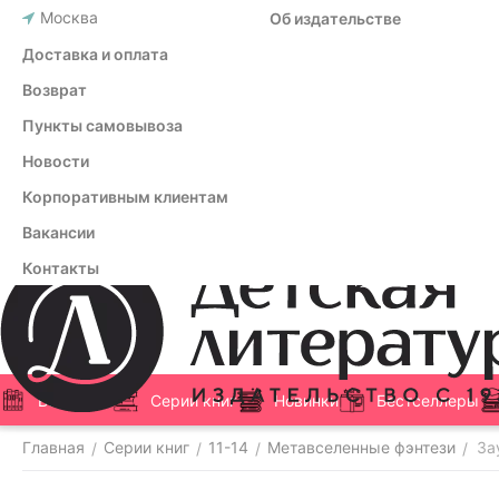
Москва
Об издательстве
Доставка и оплата
Возврат
Пункты самовывоза
Новости
Корпоративным клиентам
Вакансии
Контакты
Все книги
Серии книг
Новинки
Бестселлеры
Главная
Серии книг
11-14
Метавселенные фэнтези
За
/
/
/
/