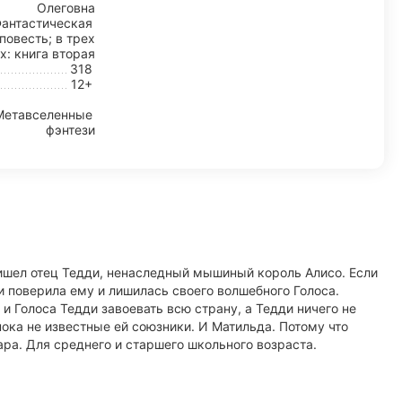
Олеговна
антастическая
повесть; в трех
х: книга вторая
318
12+
Метавселенные
фэнтези
пришел отец Тедди, ненаследный мышиный король Алисо. Если
ди поверила ему и лишилась своего волшебного Голоса.
 Голоса Тедди завоевать всю страну, а Тедди ничего не
пока не известные ей союзники. И Матильда. Потому что
ара. Для среднего и старшего школьного возраста.