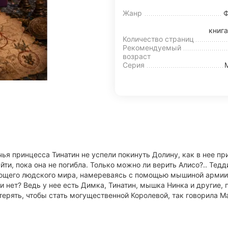
Жанр
Ф
книга
Количество страниц
Рекомендуемый
возраст
Серия
тичья принцесса Тинатин не успели покинуть Долину, как в нее 
айти, пока она не погибла. Только можно ли верить Алисо?.. Тед
ающего людского мира, намереваясь с помощью мышиной армии и
и нет? Ведь у нее есть Димка, Тинатин, мышка Нинка и другие, 
отерять, чтобы стать могущественной Королевой, так говорила М