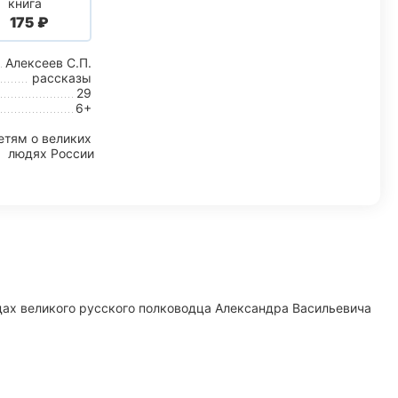
книга
‍175‍
₽
Алексеев С.П.
рассказы
29
6+
етям о великих
людях России
едах великого русского полководца Александра Васильевича