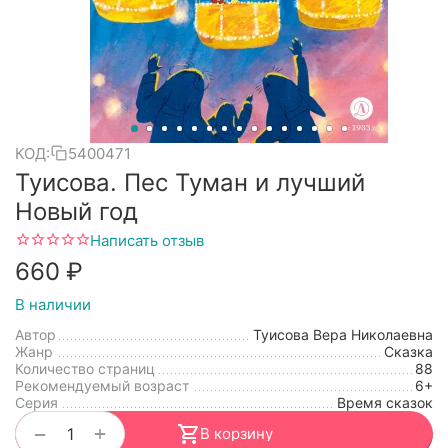
КОД:
5400471
Туисова. Пес Туман и лучший
Новый год
Написать отзыв
‍660‍
₽
В наличии
Автор
Туисова Вера Николаевна
Жанр
Сказка
Количество страниц
88
Рекомендуемый возраст
6+
Серия
Время сказок
+
−
В корзину