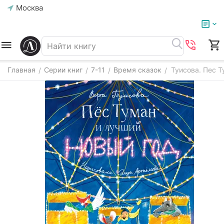
Москва
Главная
Серии книг
7-11
Время сказок
Туисова. Пес Т
/
/
/
/