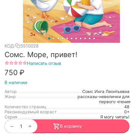
КОД:
5510028
Сомс. Море, привет!
Написать отзыв
‍750‍
₽
В наличии
Автор
Сомс Инга Леонтьевна
Жанр
рассказы-невелички для
первого чтения
Количество страниц
48
Рекомендуемый возраст
0+
Серия
Я могу читать!
+
−
В корзину