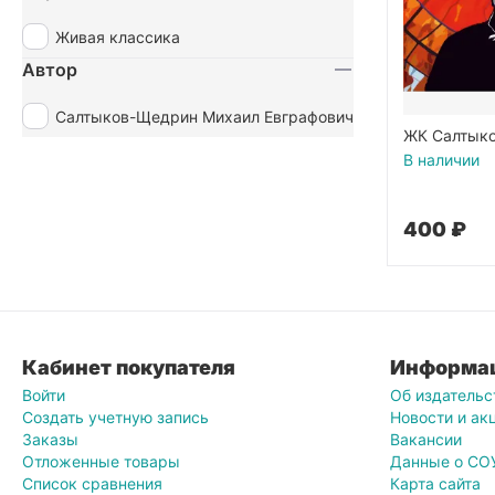
Живая классика
Автор
Салтыков-Щедрин Михаил Евграфович
ЖК Салтык
Господа Го
В наличии
‍400‍
₽
Кабинет покупателя
Информа
Войти
Об издательс
Создать учетную запись
Новости и ак
Заказы
Вакансии
Отложенные товары
Данные о СО
Список сравнения
Карта сайта