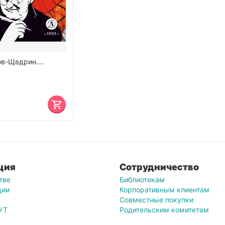
ов-Щедрин.
ловлевы
ция
Сотрудничество
тве
Библиотекам
ции
Корпоративным клиентам
Совместные покупки
УТ
Родительским комитетам