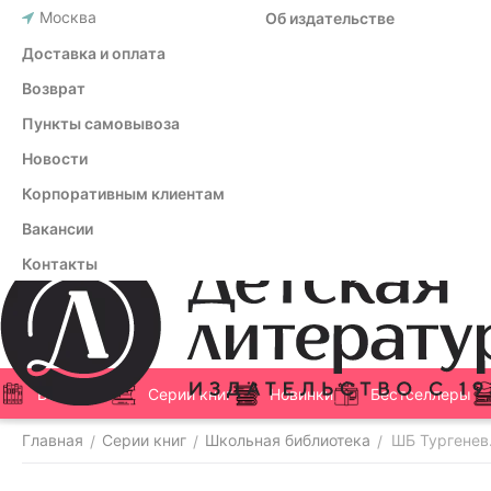
Москва
Об издательстве
Доставка и оплата
Возврат
Пункты самовывоза
Новости
Корпоративным клиентам
Вакансии
Контакты
Все книги
Серии книг
Новинки
Бестселлеры
Главная
Серии книг
Школьная библиотека
ШБ Тургенев
/
/
/