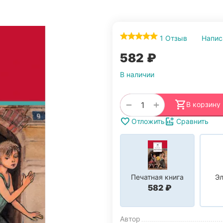
1 Отзыв
Напис
‍582‍
₽
В наличии
+
−
В корзину
Отложить
Сравнить
Печатная книга
Эл
‍582‍
₽
Автор