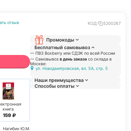
ать отзыв
КОД:
5200267
Промокоды
Бесплатный самовывоз
— ПВЗ Boxberry или СДЭК по всей России
— Самовывоз
в день заказа
со склада в
Москве:
ул. Новодмитровская, вл. 5А, стр. 5
Наши преимущества
Способы оплаты
ектронная
книга
‍159‍
₽
Нагибин Ю.М.