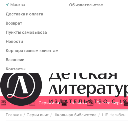
Москва
Об издательстве
Доставка и оплата
Возврат
Пункты самовывоза
Новости
Корпоративным клиентам
Вакансии
Контакты
Все книги
Серии книг
Новинки
Бестселлеры
Главная
Серии книг
Школьная библиотека
ШБ Нагибин.
/
/
/