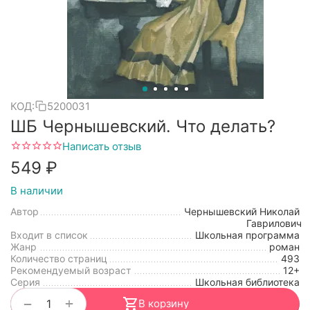
КОД:
5200031
ШБ Чернышевский. Что делать?
Написать отзыв
‍549‍
₽
В наличии
Автор
Чернышевский Николай
Гаврилович
Входит в список
Школьная программа
Жанр
роман
Количество страниц
493
Рекомендуемый возраст
12+
Серия
Школьная библиотека
+
−
В корзину