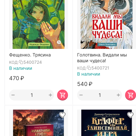
Фещенко. Трясина
Голотвина. Видали мы
ваши чудеса!
5400724
КОД:
В наличии
5400721
КОД:
В наличии
‍470‍
₽
‍540‍
₽
+
+
−
−