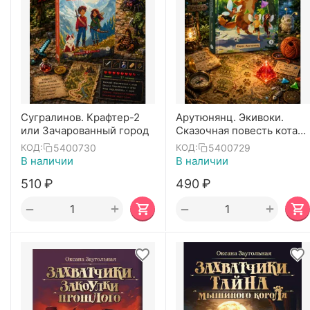
Сугралинов. Крафтер-2
Арутюнянц. Экивоки.
или Зачарованный город
Сказочная повесть кота
Василия
5400730
5400729
КОД:
КОД:
В наличии
В наличии
‍510‍
₽
‍490‍
₽
+
+
−
−