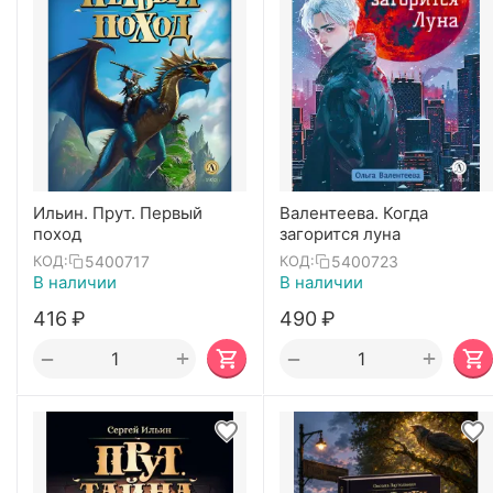
Ильин. Прут. Первый
Валентеева. Когда
поход
загорится луна
5400717
5400723
КОД:
КОД:
В наличии
В наличии
‍416‍
₽
‍490‍
₽
+
+
−
−