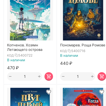
Копченов. Хозяин
Пономарев. Роща Ромове
Летающего острова
5400716
КОД:
В наличии
5400722
КОД:
В наличии
‍440‍
₽
‍470‍
₽
+
+
−
−