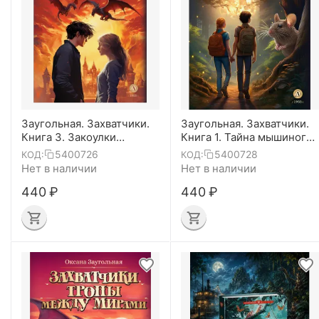
Заугольная. Захватчики.
Заугольная. Захватчики.
Книга 3. Закоулки
Книга 1. Тайна мышиного
прошлого (автограф)
короля (автограф)
5400726
5400728
КОД:
КОД:
Нет в наличии
Нет в наличии
‍440‍
₽
‍440‍
₽