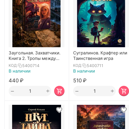
Заугольная. Захватчики.
Сугралинов. Крафтер или
Книга 2. Тропы между
Таинственная игра
мирами
5400714
5400711
КОД:
КОД:
В наличии
В наличии
‍440‍
₽
‍510‍
₽
+
+
−
−