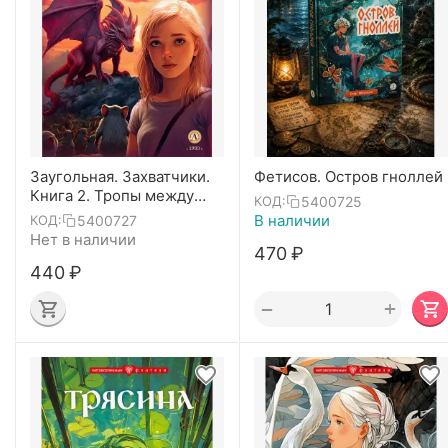
Заугольная. Захватчики.
Фетисов. Остров гноллей
Книга 2. Тропы между
5400725
КОД:
мирами (автограф)
В наличии
5400727
КОД:
Нет в наличии
‍470‍
₽
‍440‍
₽
+
−