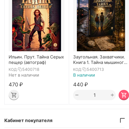
Ильин. Прут. Тайна Серых
Заугольная. Захватчики.
пещер (автограф)
Книга 1. Тайна мышиного
короля
5400718
5400713
КОД:
КОД:
Нет в наличии
В наличии
‍470‍
₽
‍440‍
₽
+
−
Кабинет покупателя