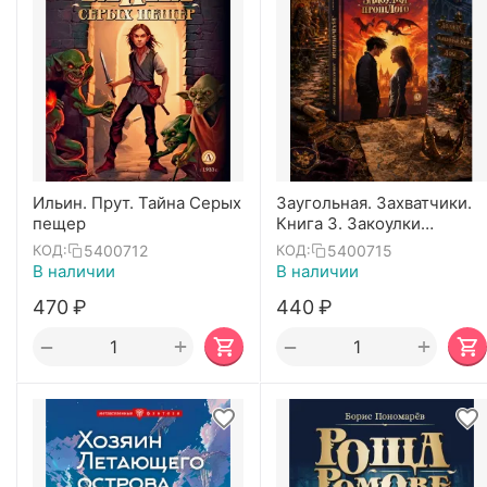
Ильин. Прут. Тайна Серых
Заугольная. Захватчики.
пещер
Книга 3. Закоулки
прошлого
5400712
5400715
КОД:
КОД:
В наличии
В наличии
‍470‍
₽
‍440‍
₽
+
+
−
−