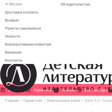
Москва
Об издательстве
Доставка и оплата
Возврат
Пункты самовывоза
Новости
Корпоративным клиентам
Вакансии
Контакты
Все книги
Серии книг
Новинки
Бестселлеры
Главная
Серии книг
Электронные книги
Блок А.А. Поэмы
/
/
/