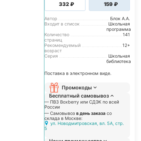
‍332‍
₽
‍159‍
₽
Автор
Блок А.А.
Входит в список
Школьная
программа
Количество
141
страниц
Рекомендуемый
12+
возраст
Серия
Школьная
библиотека
Поставка в электронном виде.
Промокоды
Бесплатный самовывоз
— ПВЗ Boxberry или СДЭК по всей
России
— Самовывоз
в день заказа
со
склада в Москве:
ул. Новодмитровская, вл. 5А, стр.
5