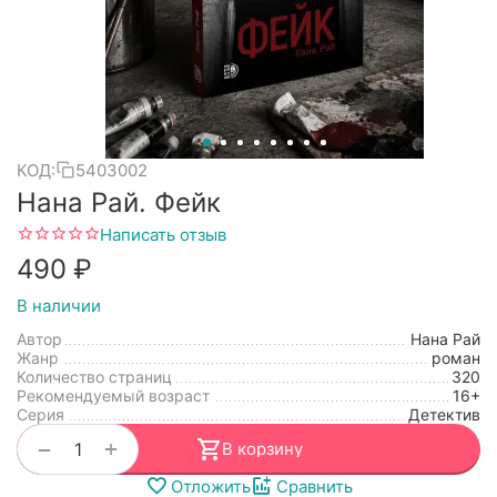
КОД:
5403002
Нана Рай. Фейк
Написать отзыв
‍490‍
₽
В наличии
Автор
Нана Рай
Жанр
роман
Количество страниц
320
Рекомендуемый возраст
16+
Серия
Детектив
+
−
В корзину
Отложить
Сравнить