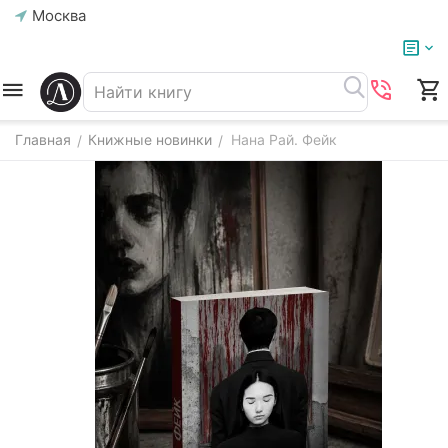
Москва
Главная
Книжные новинки
Нана Рай. Фейк
/
/