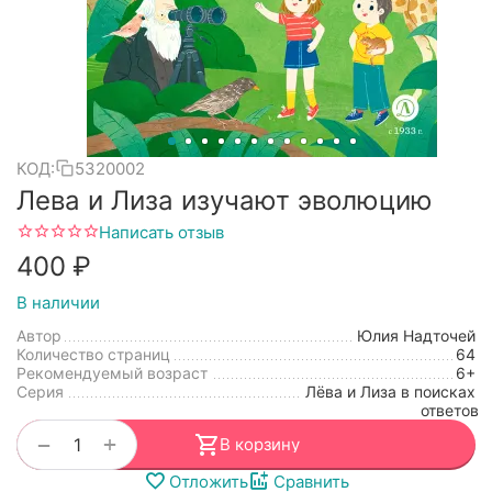
КОД:
5320002
Лева и Лиза изучают эволюцию
Написать отзыв
‍400‍
₽
В наличии
Автор
Юлия Надточей
Количество страниц
64
Рекомендуемый возраст
6+
Серия
Лёва и Лиза в поисках
ответов
+
−
В корзину
Отложить
Сравнить