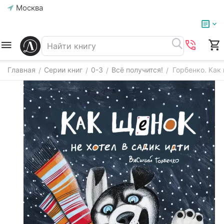
Москва
Главная
Серии книг
0-3
Всё получится!
Горбенко. Как 
/
/
/
/