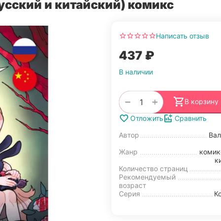
русский и китайский) комикс
Написать отзыв
‍437‍
₽
В наличии
+
−
В корзину
Отложить
Сравнить
Автор
Вал
Жанр
комик
к
Количество страниц
Рекомендуемый
возраст
Серия
К