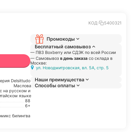
КОД:
5400321
Промокоды
Бесплатный самовывоз
— ПВЗ Boxberry или СДЭК по всей России
— Самовывоз
в день заказа
со склада в
Москве:
ул. Новодмитровская, вл. 5А, стр. 5
Наши преимущества
ерия Delsittudo
Способы оплаты
Маслова
с на русском и
итайском языке
88
6+
омикс билингва