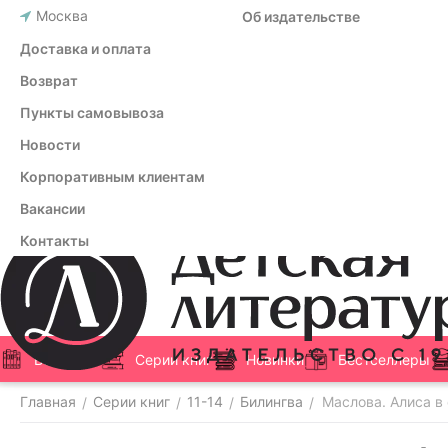
Москва
Об издательстве
Доставка и оплата
Возврат
Пункты самовывоза
Новости
Корпоративным клиентам
Вакансии
Контакты
Все книги
Серии книг
Новинки
Бестселлеры
Главная
Серии книг
11-14
Билингва
Маслова. Алиса в 
/
/
/
/