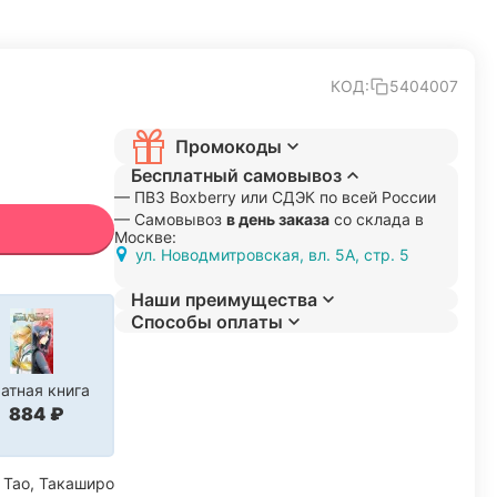
КОД:
5404007
Промокоды
Бесплатный самовывоз
— ПВЗ Boxberry или СДЭК по всей России
— Самовывоз
в день заказа
со склада в
Москве:
ул. Новодмитровская, вл. 5А, стр. 5
Наши преимущества
Способы оплаты
атная книга
‍884‍
₽
 Тао, Такаширо