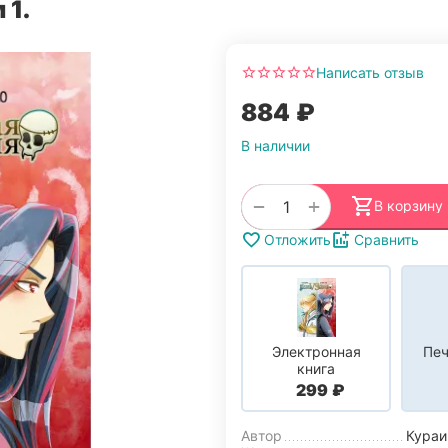
 1.
Написать отзыв
‍884‍
₽
В наличии
+
−
В корзину
Отложить
Сравнить
Электронная
Печ
книга
‍299‍
₽
Автор
Кураи