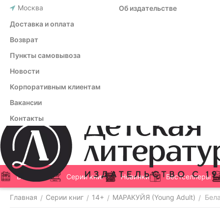
Москва
Об издательстве
Доставка и оплата
Возврат
Пункты самовывоза
Новости
Корпоративным клиентам
Вакансии
Контакты
Все книги
Серии книг
Новинки
Бестселлеры
Главная
Серии книг
14+
МАРАКУЙЯ (Young Adult)
Бела
/
/
/
/