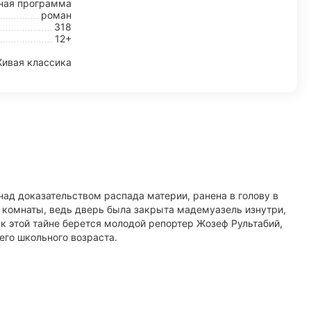
ная программа
роман
318
12+
ивая классика
ад доказательством распада материи, ранена в голову в
из комнаты, ведь дверь была закрыта мадемуазель изнутри,
 к этой тайне берется молодой репортер Жозеф Рультабий,
его школьного возраста.