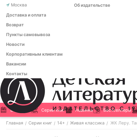
Москва
Об издательстве
Доставка и оплата
Возврат
Пункты самовывоза
Новости
Корпоративным клиентам
Вакансии
Контакты
Все книги
Серии книг
Новинки
Бестселлеры
Главная
Серии книг
14+
Живая классика
ЖК Леру. Та
/
/
/
/