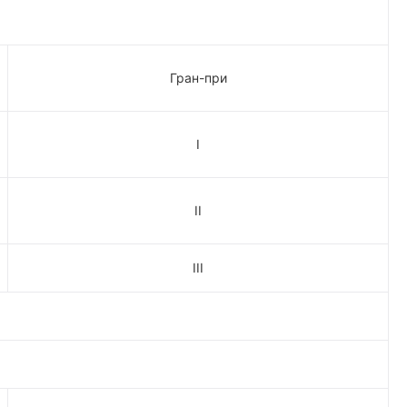
Гран-при
I
II
III