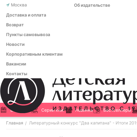
Москва
Об издательстве
Доставка и оплата
Возврат
Пункты самовывоза
Новости
Корпоративным клиентам
Вакансии
Контакты
Все книги
Серии книг
Новинки
Бестселлеры
Главная
Литературный конкурс "Два капитана" - Итоги 20
/