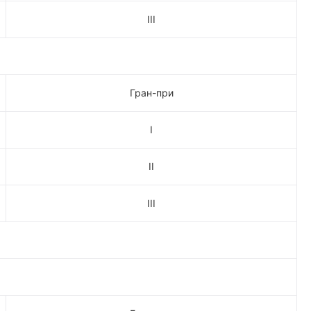
III
Гран-при
I
II
III