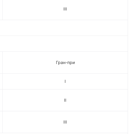
III
Гран-при
I
II
III