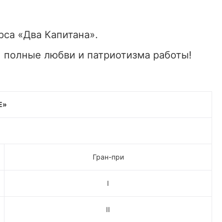
рса «Два Капитана».
, полные любви и патриотизма работы!
Е»
Гран-при
I
II