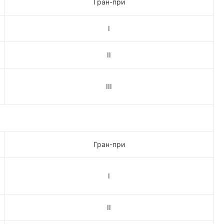
Гран-при
I
II
III
Гран-при
I
II