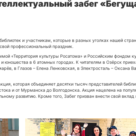
теллектуальный забег «Бегущ
иблиотек и участникам, которые в разных уголках нашей стра
 свой профессиональный праздник.
аммой «Территория культуры Росатома» и Российским фондом к
 и юношества в 6 атомных городах. К читателям в Озёрск приех
рёв, в Глазов – Елена Ленковская, в Электросталь – Оксана Ва
кция, которая объединяет десятки тысяч представителей библи
стока и от Мурманска до Волгодонска. Акция нацелена на попу
льному развитию. Кроме того, Забег призван внести свой вкла