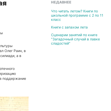
ая
НЕДАВНЕЕ
Что читать летом? Книги по
школьной программе с 2 по 11
класс
Книги с запахом лета
ны
Сценарии занятий по книге
"Загадочный случай в лавке
сладостей"
ультуры
ал Олег Раин, в
силиади, а в
отечного
ляризацию
д в поддержание