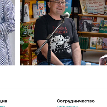
ция
Сотрудничество
тве
Библиотекам