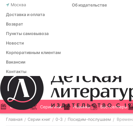
Москва
Об издательстве
Доставка и оплата
Возврат
Пункты самовывоза
Новости
Корпоративным клиентам
Вакансии
Контакты
Все книги
Серии книг
Новинки
Бестселлеры
Главная
Серии книг
0-3
Посидим-послушаем
Времен
/
/
/
/