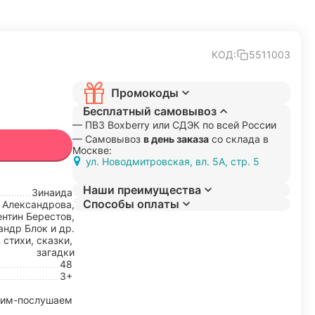
КОД:
5511003
Промокоды
Бесплатный самовывоз
— ПВЗ Boxberry или СДЭК по всей России
— Самовывоз
в день заказа
со склада в
Москве:
ул. Новодмитровская, вл. 5А, стр. 5
Наши преимущества
Зинаида
Способы оплаты
Александрова,
ентин Берестов,
андр Блок и др.
стихи, сказки,
загадки
48
3+
им-послушаем