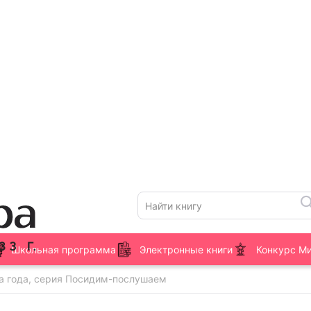
Школьная программа
Электронные книги
Конкурс М
а года, серия Посидим-послушаем