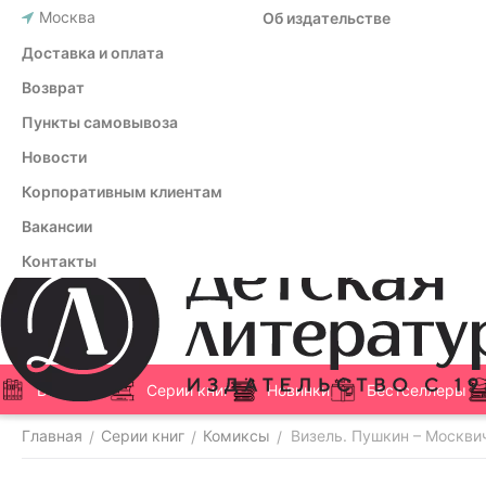
Москва
Об издательстве
Доставка и оплата
Возврат
Пункты самовывоза
Новости
Корпоративным клиентам
Вакансии
Контакты
Все книги
Серии книг
Новинки
Бестселлеры
Главная
Серии книг
Комиксы
Визель. Пушкин – Москви
/
/
/