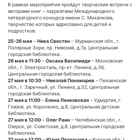
В рамках мероприятия пройдут творческие встречи с
авторами книг – лауреатами Международного
литературного конкурса имени С. Михалкова,
творчество которых адресовано для детей и
подростков:
25-26 мая
–
Ника Свестен
– Мурманская обл., г.
Полярные Зори, пр. Нивский, д.7а, Центральная
городская библиотека.
26 мая в 11:30
–
Оксана Василиади
– Московская
обл., г. Электросталь, пр-кт. Ленина, д.36,
Центральная городская библиотека.
27 мая в 10:30
–
Николай Пономарев
– Пензенская
обл., г. Заречный, ул. Ленина, д.52, Центральная
городская библиотека.
27 мая в 11:00
–
Елена Ленковская
– Удмуртия, г.
Глазов, ул. Короленко, д.8, Центральная детская
библиотека.
27 мая в 12:00
–
Олег Раин
– Челябинская обл., г.
Озерск, ул. Советская, д.8, Центральная городская
библиотека.
27 мая в 13:00
–
Юлия Петрашова
– Курская обл. г.