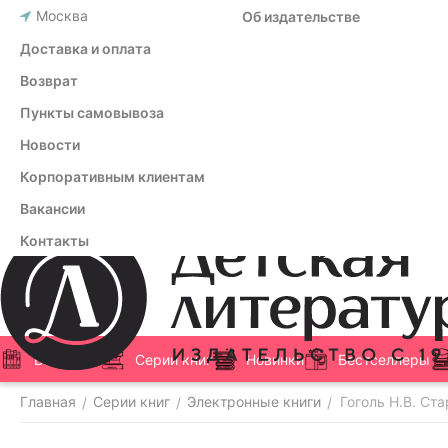
Москва
Об издательстве
Доставка и оплата
Возврат
Пункты самовывоза
Новости
Корпоративным клиентам
Вакансии
Контакты
Все книги
Серии книг
Новинки
Бестселлеры
Главная
Серии книг
Электронные книги
Гоголь Н.В. Ст
/
/
/