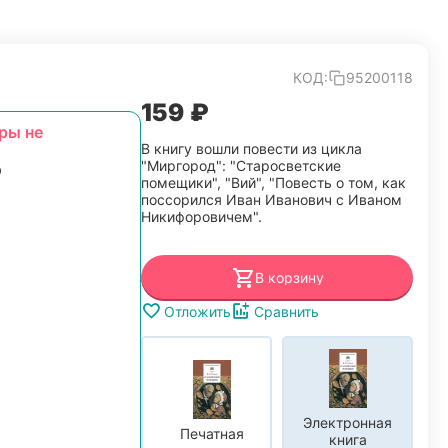
КОД:
95200118
‍159‍
₽
ры не
В книгу вошли повести из цикла
"Миргород": "Старосветские
помещики", "Вий", "Повесть о том, как
поссорился Иван Иванович с Иваном
Никифоровичем".
В корзину
Отложить
Сравнить
Электронная
Печатная
книга