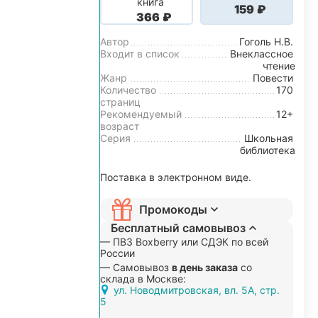
книга
‍159‍
₽
‍366‍
₽
Автор
Гоголь Н.В.
Входит в список
Внеклассное
чтение
Жанр
Повести
Количество
170
страниц
Рекомендуемый
12+
возраст
Серия
Школьная
библиотека
Поставка в электронном виде.
Промокоды
Бесплатный самовывоз
— ПВЗ Boxberry или СДЭК по всей
России
— Самовывоз
в день заказа
со
склада в Москве:
ул. Новодмитровская, вл. 5А, стр.
5