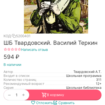
КОД:
5200401
ШБ Твардовский. Василий Теркин
Написать отзыв
‍594‍
₽
В наличии
Автор
Твардовский А.Т.
Входит в список
Школьная программа
Количество страниц
311
Рекомендуемый возраст
12+
Серия
Школьная библиотека
+
−
В корзину
Отложить
Сравнить