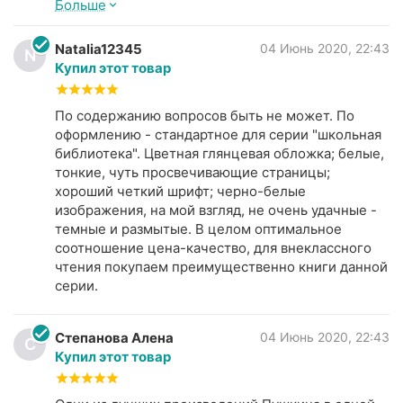
Больше
"Капитанской дочке" главный герой влюбляется в
дочку Капитана Миронова (от сюда и название),
Natalia12345
04 Июнь 2020, 22:43
N
что и толкает его на связь с "народным царем"
Купил этот товар
Е.Пугачевым, поднявшим в России бунт. В
"Дубровском" описывается нежная любовь В.
Дубровского и дочери Троекурова - Марии.
По содержанию вопросов быть не может. По
Вообще, часто Александр Сергеевич называл
оформлению - стандартное для серии "школьная
своих главных героинь Мариями.
библиотека". Цветная глянцевая обложка; белые,
В обоих произведениях Пушкин красочно, в
тонкие, чуть просвечивающие страницы;
мелких деталях описывает любовь между
хороший четкий шрифт; черно-белые
героями, их поступки, совершенные из-за этого
изображения, на мой взгляд, не очень удачные -
чувства.
темные и размытые. В целом оптимальное
Тема любви, нежной, искренней и верной,
соотношение цена-качество, для внеклассного
актуальна и по сей день. Как часто нам не хватает
чтения покупаем преимущественно книги данной
любви, тех глупых поступков, которые мы из-за
серии.
неё совершаем. Иногда мы не правильно
понимаем смысл слова любовь, поэтому,
прочитав это произведение, вы узнаете, что
Степанова Алена
04 Июнь 2020, 22:43
С
такое настоящая любовь...
Купил этот товар