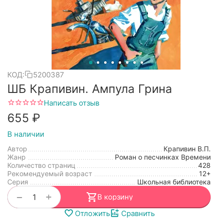
КОД:
5200387
ШБ Крапивин. Ампула Грина
Написать отзыв
‍655‍
₽
В наличии
Автор
Крапивин В.П.
Жанр
Роман о песчинках Времени
Количество страниц
428
Рекомендуемый возраст
12+
Серия
Школьная библиотека
+
−
В корзину
Отложить
Сравнить