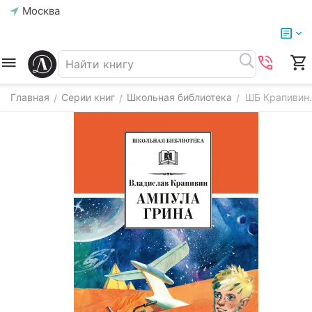
Москва
Главная
Серии книг
Школьная библиотека
ШБ Крапивин.
/
/
/