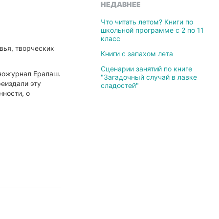
НЕДАВНЕЕ
Что читать летом? Книги по
школьной программе с 2 по 11
класс
вья, творческих
Книги с запахом лета
Сценарии занятий по книге
иножурнал Ералаш.
"Загадочный случай в лавке
реиздали эту
сладостей"
нности, о