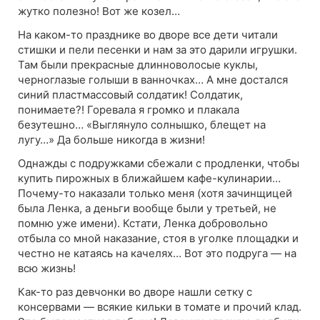
жутко полезно! Вот же козел…
На каком-то празднике во дворе все дети читали
стишки и пели песенки и нам за это дарили игрушки.
Там были прекрасные длинноволосые куклы,
черноглазые голыши в ванночках… А мне достался
синий пластмассовый солдатик! Солдатик,
понимаете?! Горевала я громко и плакала
безутешно… «Выглянуло солнышко, блещет на
лугу…» Да больше никогда в жизни!
Однажды с подружками сбежали с продленки, чтобы
купить пирожных в ближайшем кафе-кулинарии…
Почему-то наказали только меня (хотя зачинщицей
была Ленка, а деньги вообще были у третьей, не
помню уже имени). Кстати, Ленка добровольно
отбыла со мной наказание, стоя в уголке площадки и
честно не катаясь на качелях… Вот это подруга — на
всю жизнь!
Как-то раз девчонки во дворе нашли сетку с
консервами — всякие кильки в томате и прочий клад.