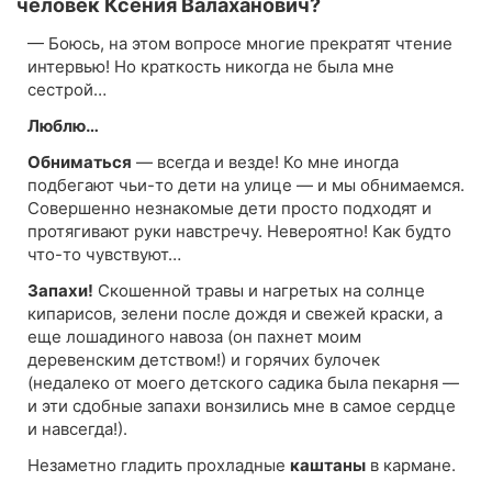
человек Ксения Валаханович?
— Боюсь, на этом вопросе многие прекратят чтение
интервью! Но краткость никогда не была мне
сестрой…
Люблю…
Обниматься
— всегда и везде! Ко мне иногда
подбегают чьи-то дети на улице — и мы обнимаемся.
Совершенно незнакомые дети просто подходят и
протягивают руки навстречу. Невероятно! Как будто
что-то чувствуют…
Запахи!
Скошенной травы и нагретых на солнце
кипарисов, зелени после дождя и свежей краски, а
еще лошадиного навоза (он пахнет моим
деревенским детством!) и горячих булочек
(недалеко от моего детского садика была пекарня —
и эти сдобные запахи вонзились мне в самое сердце
и навсегда!).
Незаметно гладить прохладные
каштаны
в кармане.