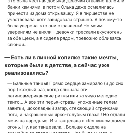
Это была честная добыча! Девочки отважно долбили
банки камнями, а потом Олька даже осмелилась
принести из дома открывашку. Я в пиршестве не
участвовала, хотя завидовала страшно. Я почему-то
была уверена, что они отравлены! Но моим
уверениям не вняли – девочки трескали вкуснотень
за обе щеки, а я сидела рядом, тревожно обливаясь
слюной…
— Есть ли в личной копилке такие мечты,
которые были в детстве, а сейчас уже
реализовались?
— Бальные танцы! Прямо сердце замирало (и до сих
пор!) каждый раз, когда слышала эти
латиноамериканские ритмы или жгучую мелодию
танго… А все эти перья-стразы, уложенные гелем
завитки, шоколадный загар, стекающий струйками
пота, и накрашенные ярко-голубым глаза!!! Но отдали
меня на народные. И я танцевала в «Кошкином доме»
огонь. Ну, как танцевала… Больше сидела на