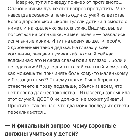
— Наверно, тут я приведу пример от противного…
Слабонервным лучше этот вопрос пропустить. Мне
навсегда врезался в память один случай из детства.
Возле деревенской школы гуляли дети (и я вместе с
ними). И на крылечко заполз ужик. Видимо, вылез
погреться на солнышке. «Змея, змея!» — раздались
испуганные крики. И тут на арену вышел «герой».
Здоровенный такой дядька. На глазах у всей
компании, раздавил ужика каблуком. Я сейчас
вспоминаю это и снова слезы боли в глазах… Боли и
негодования! Ведь если ты такой сильный и смелый,
как можешь ты причинять боль кому-то маленькому
и беззащитному?! Почему нельзя было бережно
отнести его в траву подальше, объяснив всем, что
нет повода для беспокойства… Я навсегда запомнила
этот случай. ДОБРО не должно, не может убивать!
Простите, так вышло, что два моих последних ответа
перекликаются…
— И финальный вопрос: чему взрослые
должны учиться у детей?