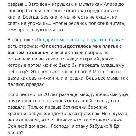
разрыв… Зато всем игрушкам и мультикам Алиса до
сих пор (в свои неполные полтора) предпочитает
книги. Всегда. Без книги мы ни есть не сядем, ни
спать не уложишь… Чтобы ребенок полюбил читать,
ему просто нужно читать!
В сборнике «
Подарите мне сестру, подарите брата
»
есть строчка:
«От сестры досталось мне платье с
бантом на спине»
, и возник такой вопрос: не
оставляли ли вы какие-то вещи старшей дочки,
которые потом можно было бы передать младшему
ребенку?! Это необязательно платье! Может быть,
даже как раз книжки или игрушки. Ведь все мамы так
делают, правда?
Если честно, за 20 лет разницы между дочерьми уже
почти ничего не осталось от старшей – все давно
раздали. Только первые ботиночки бережно
хранятся бабушкой где-то на антресолях. Но я думаю,
велики шансы, что от Алиски что-то останется уже
Сониной дочери … Господи, я стану бабушкой! Да
ладно?!