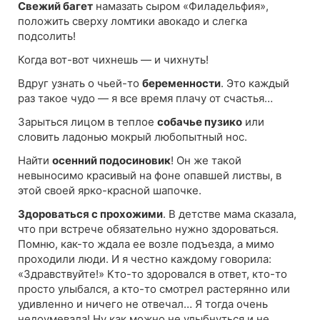
Свежий багет
намазать сыром «Филадельфия»,
положить сверху ломтики авокадо и слегка
подсолить!
Когда вот-вот чихнешь — и чихнуть!
Вдруг узнать о чьей-то
беременности
. Это каждый
раз такое чудо — я все время плачу от счастья…
Зарыться лицом в теплое
собачье пузико
или
словить ладонью мокрый любопытный нос.
Найти
осенний подосиновик
! Он же такой
невыносимо красивый на фоне опавшей листвы, в
этой своей ярко-красной шапочке.
Здороваться с прохожими
. В детстве мама сказала,
что при встрече обязательно нужно здороваться.
Помню, как-то ждала ее возле подъезда, а мимо
проходили люди. И я честно каждому говорила:
«Здравствуйте!» Кто-то здоровался в ответ, кто-то
просто улыбался, а кто-то смотрел растерянно или
удивленно и ничего не отвечал… Я тогда очень
недоумевала! Ну как можно не улыбнуться и не