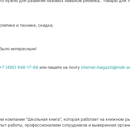
 что нужно для развития базовых навыков ребенка, товары для 
литике и технике, скидка;
 было интересным!
+7 (495) 648-17-68
или пишите на почту
internet.magazin@mdk-ar
м компании "Школьная книга", которая работает на книжном ры
опыт работы, профессионализм сотрудников и выверенная орга