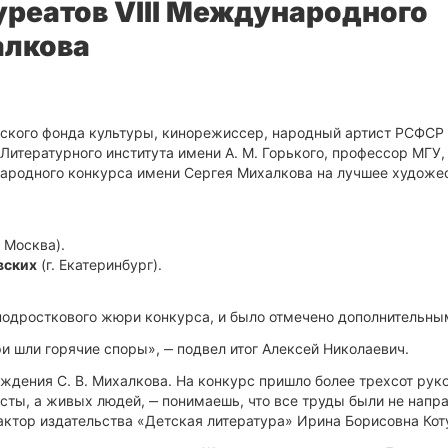
реатов VIII Международного
алкова
йского фонда культуры, кинорежиссер, народный артист РСФСР
итературного института имени А. М. Горького, профессор МГУ,
народного конкурса имени Сергея Михалкова на лучшее художе
. Москва).
вских
(г. Екатеринбург).
подросткового жюри конкурса, и было отмечено дополнительны
 шли горячие споры», ‒ подвел итог Алексей Николаевич.
ждения С. В. Михалкова. На конкурс пришло более трехсот руко
сты, а живых людей, ‒ понимаешь, что все труды были не напр
ктор издательства «Детская литература» Ирина Борисовна Кот