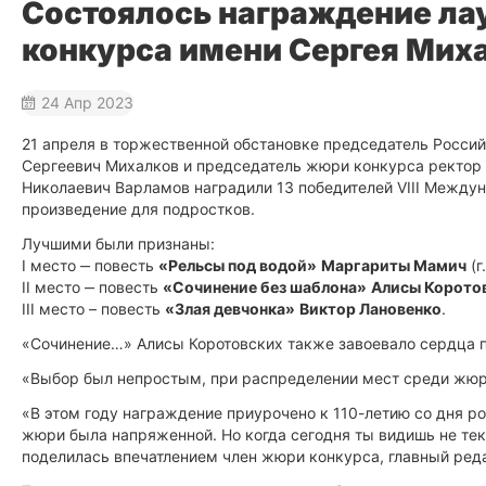
Состоялось награждение лау
конкурса имени Сергея Мих
24 Апр 2023
21 апреля в торжественной обстановке председатель Росси
Сергеевич Михалков и председатель жюри конкурса ректор Л
Николаевич Варламов наградили 13 победителей VIII Между
произведение для подростков.
Лучшими были признаны:
I место ‒ повесть
«Рельсы под водой»
Маргариты Мамич
(г
II место ‒ повесть
«Сочинение без шаблона»
Алисы Корото
III место – повесть
«Злая девчонка»
Виктор Лановенко
.
«Сочинение…» Алисы Коротовских также завоевало сердца 
«Выбор был непростым, при распределении мест среди жюри
«В этом году награждение приурочено к 110-летию со дня ро
жюри была напряженной. Но когда сегодня ты видишь не тек
поделилась впечатлением член жюри конкурса, главный реда