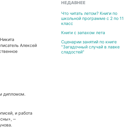
НЕДАВНЕЕ
Что читать летом? Книги по
школьной программе с 2 по 11
класс
Книги с запахом лета
 Никита
Сценарии занятий по книге
 писатель Алексей
"Загадочный случай в лавке
ственное
сладостей"
м дипломом.
писей, и работа
асны», ‒
унова.