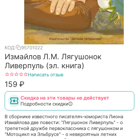
КОД:
95701022
Измайлов Л.М. Лягушонок
Ливерпуль (эл. книга)
Написать отзыв
‍159‍
₽
Скидка на эти товары не действует
Подробности скидки
В сборнике известного писателяч-юмориста Лиона
Измайлова две повести: "Лягушонок Ливерпуль" - о
трепетной дружбе первоклассника с лягушонком и
"Мотоцикл на Эльбрусе" - о невероятных летних