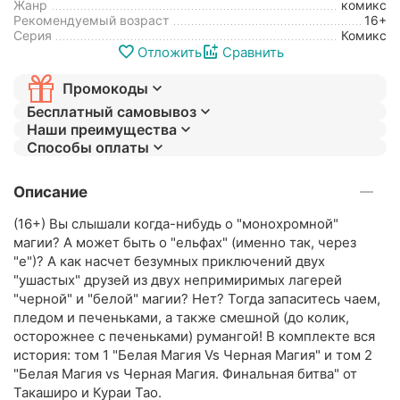
Жанр
комикс
Рекомендуемый возраст
16+
Серия
Комикс
Отложить
Сравнить
Промокоды
Бесплатный самовывоз
Наши преимущества
Способы оплаты
Описание
(16+) Вы слышали когда-нибудь о "монохромной"
магии? А может быть о "ельфах" (именно так, через
"е")? А как насчет безумных приключений двух
"ушастых" друзей из двух непримиримых лагерей
"черной" и "белой" магии? Нет? Тогда запаситесь чаем,
пледом и печеньками, а также смешной (до колик,
осторожнее с печеньками) румангой! В комплекте вся
история: том 1 "Белая Магия Vs Черная Магия" и том 2
"Белая Магия vs Черная Магия. Финальная битва" от
Такаширо и Кураи Тао.