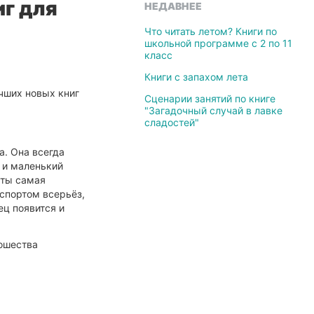
иг для
НЕДАВНЕЕ
Что читать летом? Книги по
школьной программе с 2 по 11
класс
Книги с запахом лета
чших новых книг
Сценарии занятий по книге
"Загадочный случай в лавке
сладостей"
а. Она всегда
н и маленький
 ты самая
 спортом всерьёз,
ец появится и
ношества