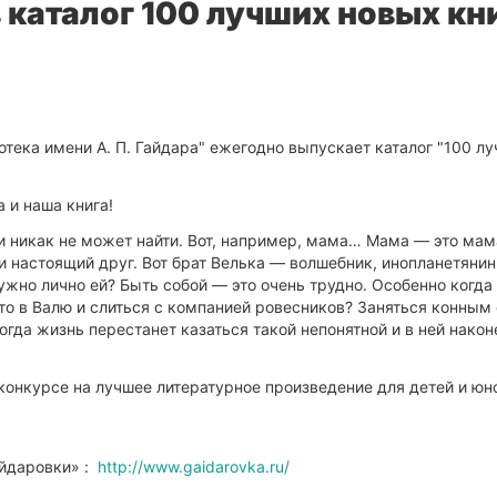
в каталог 100 лучших новых кн
тека имени А. П. Гайдара" ежегодно выпускает каталог "100 лу
 и наша книга!
 и никак не может найти. Вот, например, мама… Мама — это мам
ой и настоящий друг. Вот брат Велька — волшебник, инопланетяни
нужно лично ей? Быть собой — это очень трудно. Особенно когда
то в Валю и слиться с компанией ровесников? Заняться конным
огда жизнь перестанет казаться такой непонятной и в ней након
 конкурсе на лучшее литературное произведение для детей и ю
айдаровки» :
http://www.gaidarovka.ru/